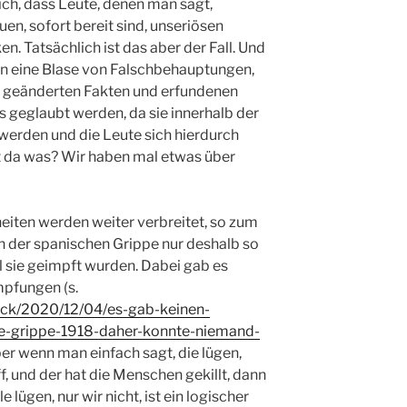
lich, dass Leute, denen man sagt,
auen, sofort bereit sind, unseriösen
n. Tatsächlich ist das aber der Fall. Und
n eine Blase von Falschbehauptungen,
 geänderten Fakten und erfundenen
 geglaubt werden, da sie innerhalb der
erden und die Leute sich hierdurch
lt da was? Wir haben mal etwas über
eiten werden weiter verbreitet, so zum
an der spanischen Grippe nur deshalb so
il sie geimpft wurden. Dabei gab es
pfungen (s.
heck/2020/12/04/es-gab-keinen-
he-grippe-1918-daher-konnte-niemand-
ber wenn man einfach sagt, die lügen,
f, und der hat die Menschen gekillt, dann
 lügen, nur wir nicht, ist ein logischer