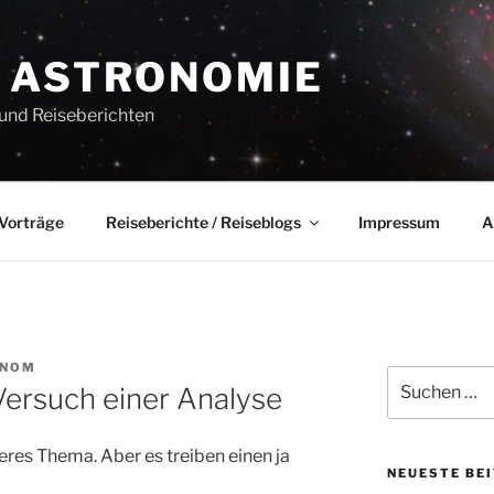
 ASTRONOMIE
 und Reiseberichten
Vorträge
Reiseberichte / Reiseblogs
Impressum
A
ONOM
Suchen
Versuch einer Analyse
nach:
res Thema. Aber es treiben einen ja
NEUESTE BE