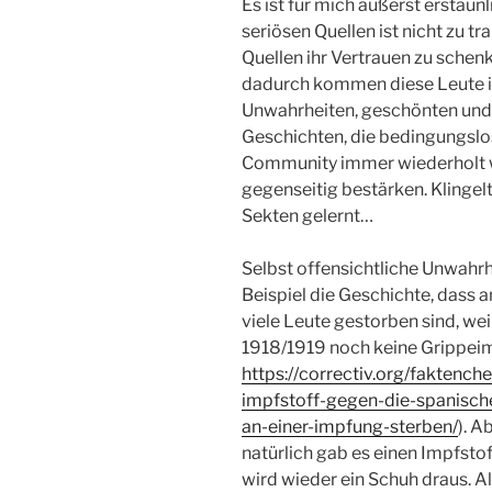
Es ist für mich äußerst erstaun
seriösen Quellen ist nicht zu tr
Quellen ihr Vertrauen zu schenke
dadurch kommen diese Leute i
Unwahrheiten, geschönten und
Geschichten, die bedingungslos
Community immer wiederholt w
gegenseitig bestärken. Klinge
Sekten gelernt…
Selbst offensichtliche Unwahrh
Beispiel die Geschichte, dass 
viele Leute gestorben sind, we
1918/1919 noch keine Grippeim
https://correctiv.org/faktenc
impfstoff-gegen-die-spanisc
an-einer-impfung-sterben/
). A
natürlich gab es einen Impfstof
wird wieder ein Schuh draus. Alle