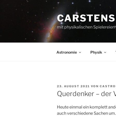
Zum
Inhalt
CARSTENS
springen
mit physikalischen Spielereien
Astronomie
Physik
VERÖFFENTLICHT
23. AUGUST 2021
VON
CASTR
AM
Querdenker – der 
Heute einmal ein komplett ande
auch verschiedene Sachen um.