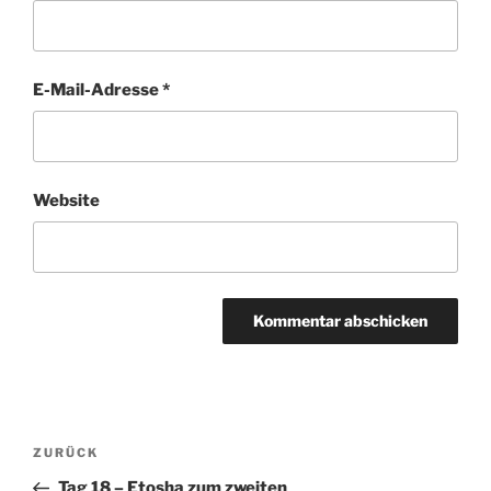
E-Mail-Adresse
*
Website
Beitragsnavigation
Vorheriger
ZURÜCK
Beitrag
Tag 18 – Etosha zum zweiten