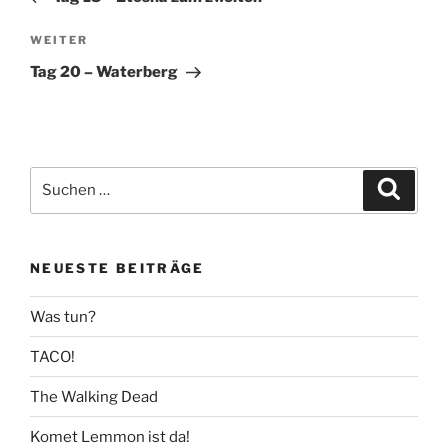
Nächster
WEITER
Beitrag
Tag 20 – Waterberg
Suchen
Suche
nach:
NEUESTE BEITRÄGE
Was tun?
TACO!
The Walking Dead
Komet Lemmon ist da!