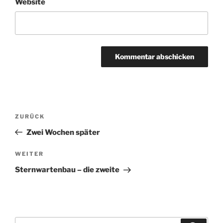
Website
Beitragsnavigation
Vorheriger
ZURÜCK
Beitrag
Zwei Wochen später
Nächster
WEITER
Beitrag
Sternwartenbau – die zweite
Suchen