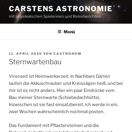
Zum
CARSTENS ASTRONOMIE
Inhalt
mit physikalischen Spielereien und Reiseberichten
springen
Menü
VERÖFFENTLICHT
11. APRIL 2020
VON
CASTRONOM
AM
Sternwartenbau
Virenzeit ist Heimwerkerzeit. In Nachbars Gärten
laufen die Akkuschrauber und Kreissägen heiß, und bei
mir ist es nicht anders. Hier ein paar Eindrücke vom
Bau meiner Sternwarte (Schiebedachhütte).
Inzwischen ist sie fast einsatzbereit, ich werde in ein,
zwei Wochen wahrscheinlich nochmal posten.
Das Fundament mit Pflastersteinen und die