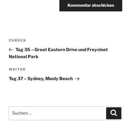
Beitragsnavigation
Vorheriger
ZURÜCK
Beitrag
Tag 35 – Great Eastern Drive und Freycinet
National Park
Nächster
WEITER
Beitrag
Tag 37 – Sydney, Manly Beach
Suchen
Suche
nach: