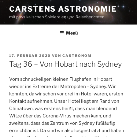
Zum
CARSTENS ASTRONOMIE
Inhalt
mit physikalischen Spielereien und Reiseberichten
springen
Menü
VERÖFFENTLICHT
17. FEBRUAR 2020
VON
CASTRONOM
AM
Tag 36 – Von Hobart nach Sydney
Vom schnuckeligen kleinen Flughafen in Hobart
wieder ins Extreme der Metropolen – Sydney. Wir
konnten, da wir schon vor drei im Hotel waren, ersten
Kontakt aufnehmen. Unser Hotel liegt am Rand von
Chinatown, was erstens heißt, dass man blendend
Witze über das Corona-Virus machen kann, und
zweitens, dass das Zentrum von Sydney fußläufig
erreichbar ist. Da sind wir also losgestratzt und haben