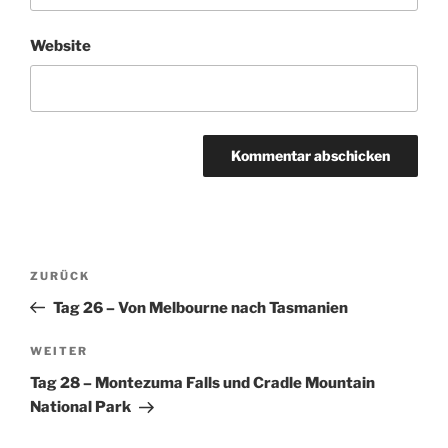
Website
Beitragsnavigation
Vorheriger
ZURÜCK
Beitrag
Tag 26 – Von Melbourne nach Tasmanien
Nächster
WEITER
Beitrag
Tag 28 – Montezuma Falls und Cradle Mountain
National Park