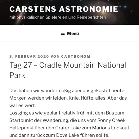
Zum
CARSTENS ASTRONOMIE
Inhalt
mit physikalischen Spielereien und Reiseberichten
springen
Menü
VERÖFFENTLICHT
8. FEBRUAR 2020
VON
CASTRONOM
AM
Tag 27 – Cradle Mountain National
Park
Das haben wir wandermäßig aber ausgekostet heute!
Morgen werden wir leiden, Knie, Hüfte, alles. Aber das
war es wert.
Los ging es wie geplant relativ früh mit dem Bus zum
Startpunkt der Wanderung, die uns vom Ronny Creek
Haltepunkt über den Crater Lake zum Marions Lookout
und dann zurück zum Dove Lake führen sollte.